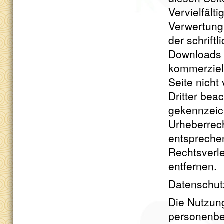
Vervielfält
Verwertung
der schrift
Downloads u
kommerziell
Seite nicht
Dritter bea
gekennzeich
Urheberrec
entspreche
Rechtsverl
entfernen.
Datenschut
Die Nutzun
personenbe