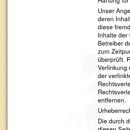
Haftung für
Unser Angeb
deren Inhal
diese frem
Inhalte der 
Betreiber d
zum Zeitpu
überprüft. 
Verlinkung 
der verlink
Rechtsverl
Rechtsverl
entfernen.
Urheberrec
Die durch d
diesen Seit