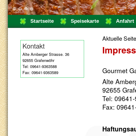
1
2
3
4
Startseite
Speisekarte
Anfahrt
Aktuelle Seit
Kontakt
Impres
Alte Amberger Strasse. 36
92655 Grafenwöhr
Tel: 09641-9363588
Gourmet Ga
Fax: 09641-9363589
Alte Amberg
92655 Graf
Tel: 09641
Fax: 09641
Haftungsa