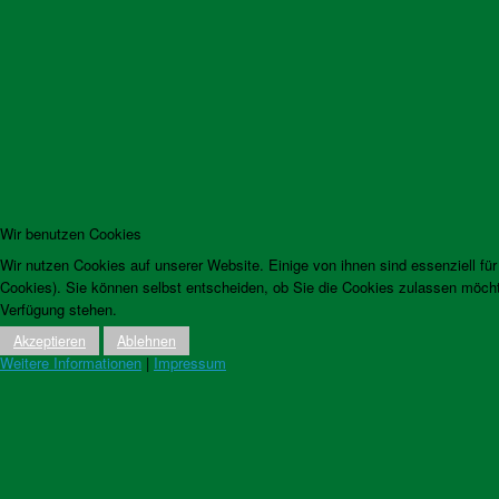
Wir benutzen Cookies
Wir nutzen Cookies auf unserer Website. Einige von ihnen sind essenziell fü
Cookies). Sie können selbst entscheiden, ob Sie die Cookies zulassen möchte
Verfügung stehen.
Akzeptieren
Ablehnen
Weitere Informationen
|
Impressum